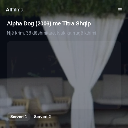
Al
Filma
Alpha Dog (2006) me Titra Shqip
Një krim. 38 dëshmitarë. Nuk ka rrugë kthimi.
Serveri
1
Serveri
2