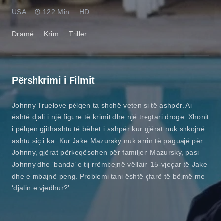
USA
122 Min.
HD
Dramë
Krim
Triller
Përshkrimi i Filmit
Johnny Truelove pëlqen ta shohë veten si të ashpër. Ai
është djali i një figure të krimit dhe një tregtari droge. Xhonit
i pëlqen gjithashtu të bëhet i ashpër kur gjërat nuk shkojnë
ashtu siç i ka. Kur Jake Mazursky nuk arrin të paguajë për
Johnny, gjërat përkeqësohen për familjen Mazursky, pasi
Johnny dhe ‘banda’ e tij rrëmbejnë vëllain 15-vjeçar të Jake
dhe e mbajnë peng. Problemi tani është çfarë të bëjmë me
‘djalin e vjedhur?’