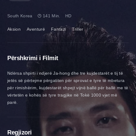
South Korea
141 Min.
HD
Aksion
Aventurë
Fantazi
Triller
Përshkrimi i Filmit
Ndërsa shpirti i ndjerë Ja-hong dhe tre kujdestarët e tij të
jetës së përtejme përgatiten për sprovat e tyre të mbetura
për rimishërim, kujdestarët shpejt vijnë ballë për ballë me të
vërtetën e kohës së tyre tragjike në Tokë 1000 vjet më
parë.
Regjizori