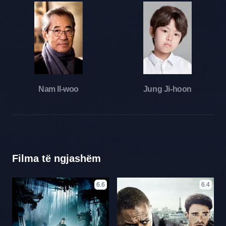
Nam Il-woo
Jung Ji-hoon
Filma të ngjashëm
6.6
6.4