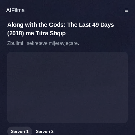
Al
Filma
Along with the Gods: The Last 49 Days
(2018) me Titra Shqip
Zbulimi i sekreteve mijëravjeçare.
Serveri
1
Serveri
2