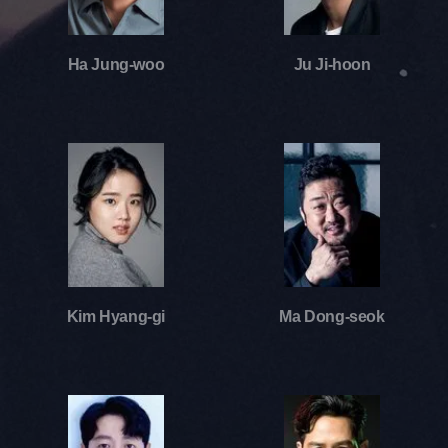
Ha Jung-woo
Ju Ji-hoon
Kim Hyang-gi
Ma Dong-seok