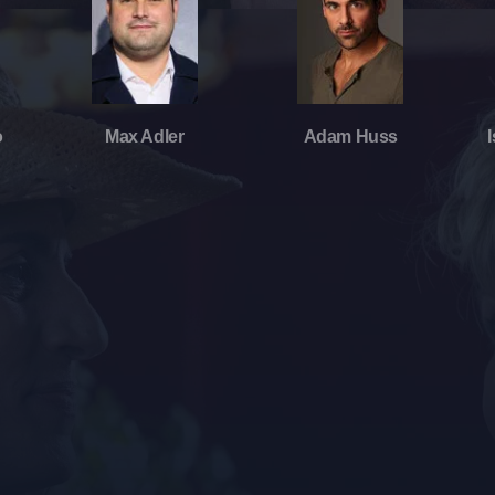
o
Max Adler
Adam Huss
n