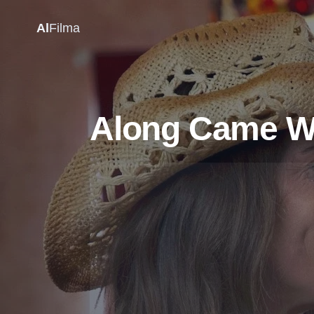
Al
Filma
Along Came Wa