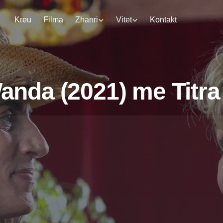
Kreu
Filma
Zhanri
Vitet
Kontakt
nda (2021) me Titra