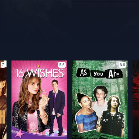
7
5.5
6.6