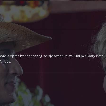
nore e vjetër kthehet shpejt në një aventurë zbulimi për Mary Beth 
Wandës.