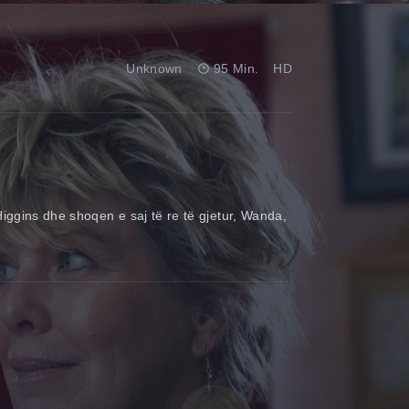
Unknown
95 Min.
HD
Higgins dhe shoqen e saj të re të gjetur, Wanda,