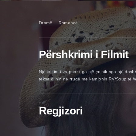
Dramë
Romancë
Përshkrimi i Filmit
Një kujtim i vrapuar nga një çajnik nga një dash
teksa dilnin në rrugë me kamionin RV/Soup të 
Regjizori