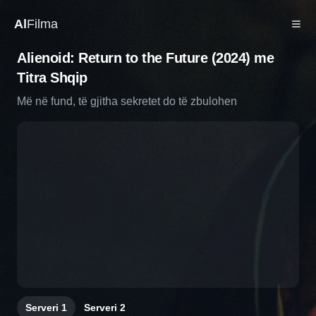
Al
Filma
Alienoid: Return to the Future (2024) me
Titra Shqip
Më në fund, të gjitha sekretet do të zbulohen
Serveri
1
Serveri
2