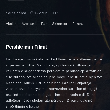
South Korea
122 Min.
HD
Aksion
Aventurë
Fanta-Shkencor
Fantazi
Përshkrimi i Filmit
Ean ka një mision kritik për t’u kthyer në të ardhmen për të
shpëtuar të gjithë. Megjithatë, ajo bie në kurth në të
kaluarën e largët ndërsa përpiqet të parandalojë arratisjen
e të burgosurve aliene që janë mbyllur në trupat e njerëzve.
Ndërkohë, Muruk, i cili e ndihmon Ean-in t’i shpëtojë
vështirësive të ndryshme, nervozohet kur fillon të ndjejë
praninë e një qenieje të çuditshme në trupin e tij. Duke
udhëtuar nëpër shekuj, ata përpiqen të parandalojnë
shpërthimin e haava…