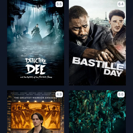
6.6
6.4
4.9
6.6