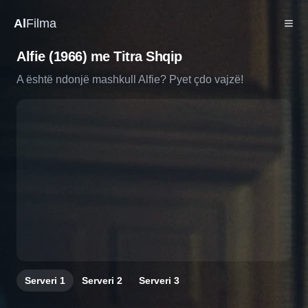
Al
Filma
Alfie (1966) me Titra Shqip
A është ndonjë mashkull Alfie? Pyet çdo vajzë!
Serveri
1
Serveri
2
Serveri
3