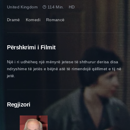
United Kingdom
114 Min.
HD
Dramë
Komedi
Romancë
Përshkrimi i Filmit
Një i ri udhëheq një mënyrë jetese të shthurur derisa disa
ndryshime të jetës e bëjnë atë të rimendojë qëllimet e tij në
jetë.
Regjizori