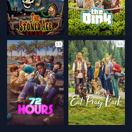
5.5
5.5