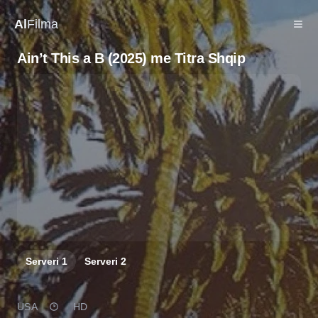
Al
Filma
Ain’t This a B (2025) me Titra Shqip
Serveri
1
Serveri
2
USA
HD