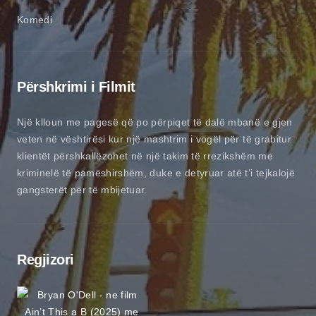
Komedi
Përshkrimi i Filmit
Një klloun me pagesë që po përpiqet të dalë mbanë e gjen
veten në vështirësi kur një mashtrim i vogël për të grabitur
klientët përshkallëzohet në një takim të rrezikshëm me
kriminelë të pamëshirshëm, duke e detyruar atë t’i tejkalojë
gangsterët për të mbijetuar.
Regjizori