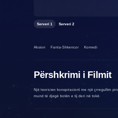
Serveri
1
Serveri
2
Aksion
Fanta-Shkencor
Komedi
Përshkrimi i Filmit
Një teoricien konspiracioni me një çrregullim pi
mund të djegë botën e tij deri në tokë.