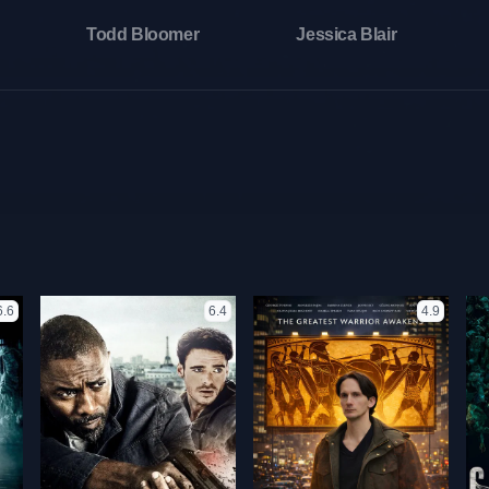
Todd Bloomer
Jessica Blair
6.6
6.4
4.9