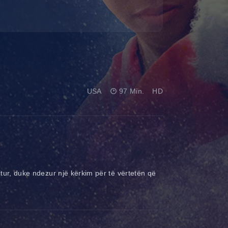
USA
97 Min.
HD
itur, duke ndezur një kërkim për të vërtetën që