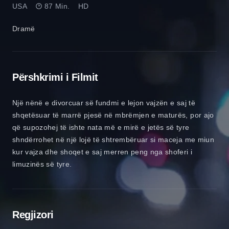
USA
87 Min.
HD
Dramë
Përshkrimi i Filmit
Një nënë e divorcuar së fundmi e lejon vajzën e saj të
shqetësuar të marrë pjesë në mbrëmjen e maturës, por ajo
që supozohej të ishte nata më e mirë e jetës së tyre
shndërrohet në një lojë të shtrembëruar si maceja me miun
kur vajza dhe shoqet e saj merren peng nga shoferi i
limuzinës së tyre.
Regjizori