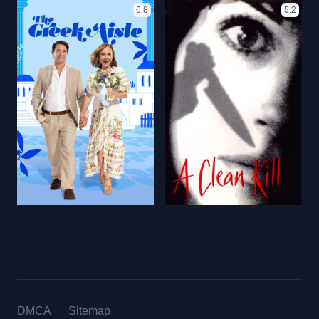
6.8
5.2
DMCA
Sitemap