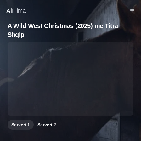
Al
Filma
A Wild West Christmas (2025) me Titra
Shqip
Serveri
1
Serveri
2