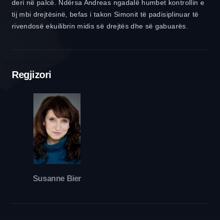
deri në palcë. Ndërsa Andreas ngadalë humbet kontrollin e
tij mbi drejtësinë, befas i takon Simonit të padisiplinuar të
rivendosë ekuilibrin midis së drejtës dhe së gabuarës.
Regjizori
Susanne Bier