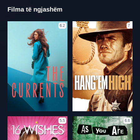
Filma të ngjashëm
6.2
7
5.5
6.6