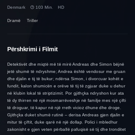
Denmark
103 Min.
HD
Dramë
Triller
Përshkrimi i Filmit
Detektivët dhe miqtë më të mirë Andreas dhe Simon bëjnë
jetë shumë të ndryshme; Andrea është vendosur me gruan
dhe djalin e tij të bukur; ndërsa Simon, i divorcuar kohët e
fundit, kalon shumicën e orëve të tij të zgjuar duke u dehur
në klubin lokal të striptizimit. Por gjithçka ndryshon kur ata
të dy thirren në një mosmarrëveshje në familje mes një çifti
të droguar, të kapur në një rreth vicioz dhune dhe droge.
Gjithçka duket shumë rutinë – derisa Andreas gjen djalin e
mitur të çiftit, duke qarë në një dollap. Polici i mbledhur
zakonisht e gjen veten përballë pafuqisë së tij dhe tronditet