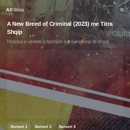
Al
Filma
A New Breed of Criminal (2023) me Titra
Shqip
Historia e vërtetë e familjes më famëkeqe të krimit.
Serveri
1
Serveri
2
Serveri
3