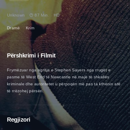
Unknown
87 Min.
HD
Dramë
Krim
Përshkrimi i Filmit
Frymëzuar nga ngritja e Stephen Sayers nga rrugët e
pasme të West End të Newcastle në majë të shkallës
kriminale dhe autoritetet u përpoqën më pas ta kthenin atë
të rrëzohej përsëri.
Regjizori