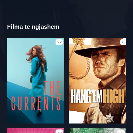
Filma të ngjashëm
6.2
7
5.5
6.6