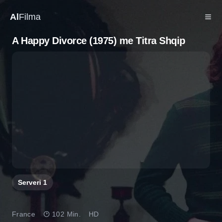
Al
Filma
A Happy Divorce (1975) me Titra Shqip
Serveri
1
France
102 Min.
HD