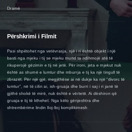
Dramë
Përshkrimi i Filmit
Pasi shpëtohet nga vetëvrasja, një i ri është objekt i një
basti nga mjeku i tij se mjeku mund ta ndihmojë atë të
rikuperojë gëzimin e tij në jetë. Për ironi, jeta e mjekut nuk
është as shumë e lumtur dhe mburrja e tij ka një tingull të
zbrazët. Për një gjë, megjithëse ai në dukje ka një “divorc të
lumtur”, në të cilin ai, ish-gruaja dhe burri i saj i ri janë të
gjithë shokë të mirë, nuk është e vërtetë. Ai dëshiron që
gruaja e tij të kthehet. Nga këto gënjeshtra dhe
shtrembërime lindin lloj-lloj komplikimesh.