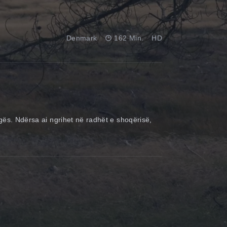
Denmark
162 Min.
HD
agës. Ndërsa ai ngrihet në radhët e shoqërisë,