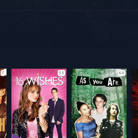
7
5.5
6.6