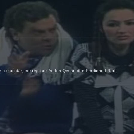
rin shqiptar, me regjisor Andon Qesari dhe Ferdinand Radi.