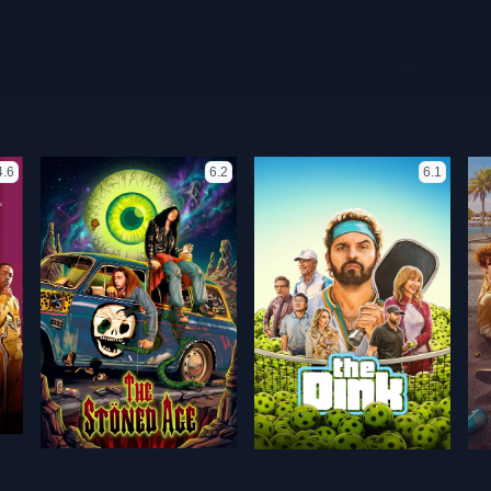
4.6
6.2
6.1