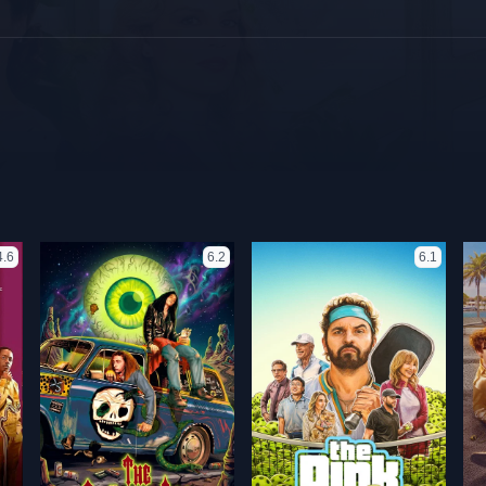
4.6
6.2
6.1