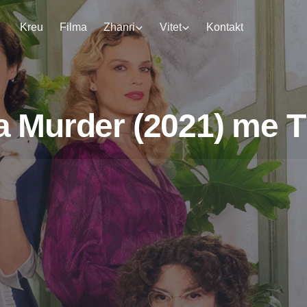
Kreu
Filma
Zhanri
Vitet
Kontakt
 Murder (2021) me Ti