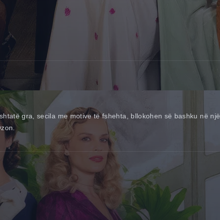
, shtatë gra, secila me motive të fshehta, bllokohen së bashku në një 
Ozon.