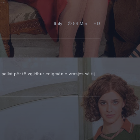
Italy
84 Min.
HD
pallat për të zgjidhur enigmën e vrasjes së tij.