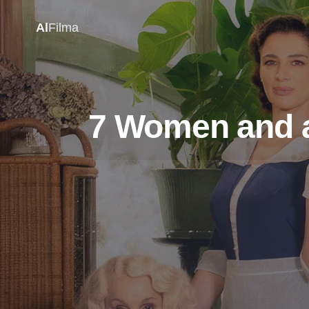
Al
Filma
7 Women and a