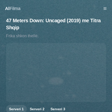
Al
Filma
47 Meters Down: Uncaged (2019) me Titra
Shqip
Frika shkon thellë.
Serveri
1
Serveri
2
Serveri
3