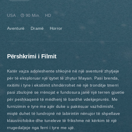
USA
90 Min.
HD
Aventurë
Dramë
Horror
Përshkrimi i Filmit
Katër vajza adoleshente shkojnë në një aventurë zhytjeje
për të eksploruar një qytet të zhytur Mayan. Pasi brenda,
nxitimi i tyre i eksitimit shndërrohet në një tronditje tmerri
pasi zbulojnë se rrënojat e fundosura janë një terren gjuetie
për peshkaqenë të mëdhenj të bardhë vdekjeprurës. Me
furnizimin e tyre me ajër duke u pakësuar vazhdimisht,
miqtë duhet të lundrojnë në labirintin nënujor të shpellave
klaustrofobike dhe tuneleve të frikshme në kërkim të një
rrugedaljeje nga ferri i tyre me ujë.