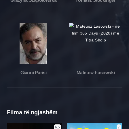
Grażyna Szapołowska
Tomasz Stockinger
Gianni Parisi
Mateusz Łasowski
Filma të ngjashëm
6.5
7