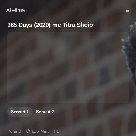
Al
Filma
365 Days (2020) me Titra Shqip
Serveri
1
Serveri
2
Poland
116 Min.
HD