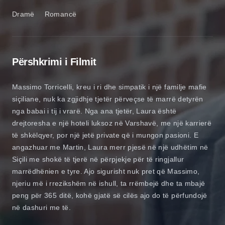
Dramë
Romancë
Përshkrimi i Filmit
Massimo Torricelli, kreu i ri dhe simpatik i një familje mafie
siçiliane, nuk ka zgjidhje tjetër përveçse të marrë detyrën
nga babai i tij i vrarë. Nga ana tjetër, Laura është
drejtoresha e një hoteli luksoz në Varshavë, me një karrierë
të shkëlqyer, por një jetë private që i mungon pasioni. E
angazhuar me Martin, Laura merr pjesë në një udhëtim në
Siçili me shokë të tjerë në përpjekje për të ringjallur
marrëdhënien e tyre. Ajo sigurisht nuk pret që Massimo,
njeriu më i rrezikshëm në ishull, ta rrëmbejë dhe ta mbajë
peng për 365 ditë, kohë gjatë së cilës ajo do të përfundojë
në dashuri me të.