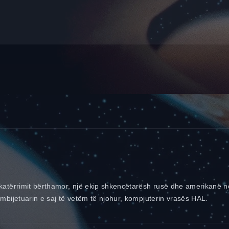
katërrimit bërthamor, një ekip shkencëtarësh rusë dhe amerikanë n
mbijetuarin e saj të vetëm të njohur, kompjuterin vrasës HAL.