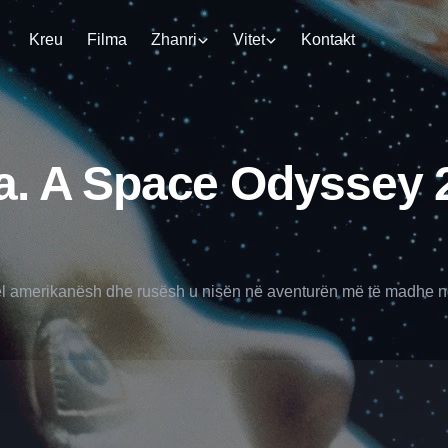
Kreu
Filma
Zhanri
Vitet
Kontakt
a. A Space Odyssey 2
l amerikanësh dhe rusësh u nisën në aventurën më të madhe nga t