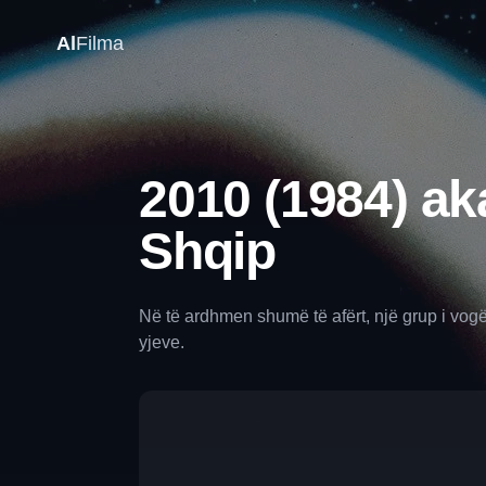
Al
Filma
2010 (1984) ak
Shqip
Në të ardhmen shumë të afërt, një grup i vogë
yjeve.