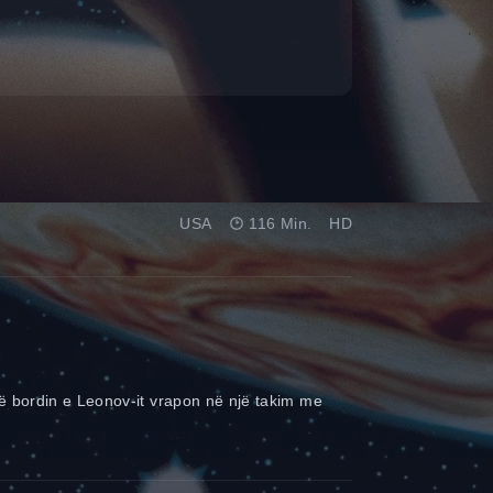
USA
116 Min.
HD
ë bordin e Leonov-it vrapon në një takim me