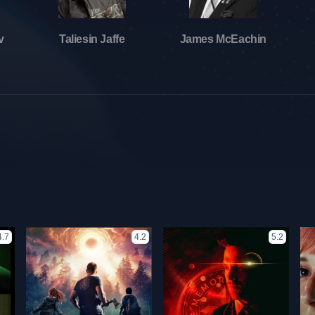
v
Taliesin Jaffe
James McEachin
4.7
4.2
5.2