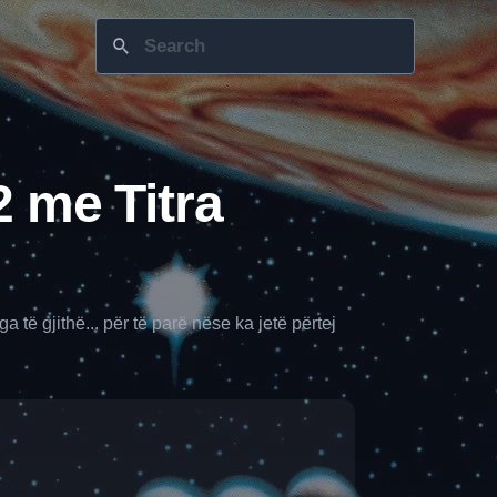
 me Titra
ë gjithë... për të parë nëse ka jetë përtej