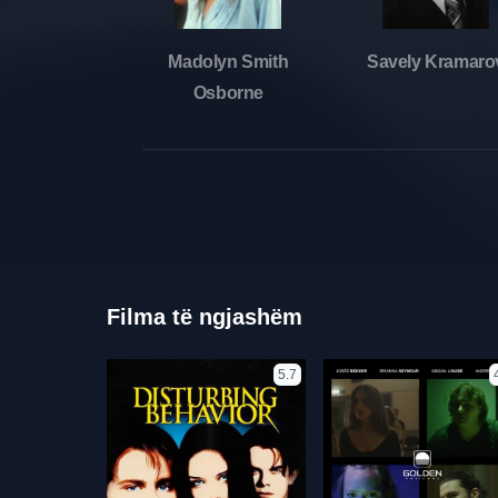
Madolyn Smith
Savely Kramaro
Osborne
Filma të ngjashëm
5.7