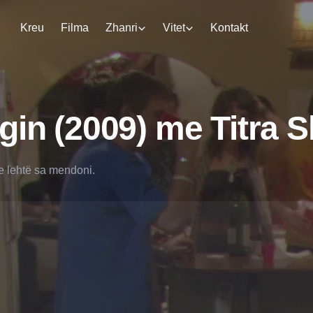
Kreu
Filma
Zhanri
Vitet
Kontakt
rgin (2009) me Titra 
 e lehtë sa mendoni.