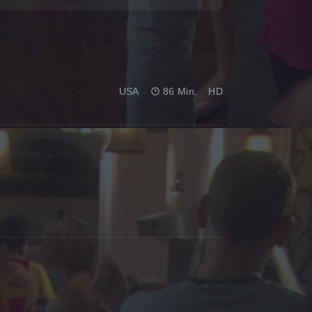
USA
86 Min.
HD