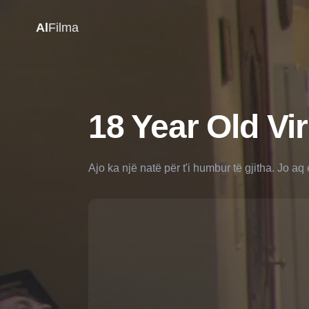
Al
Filma
18 Year Old Vi
Ajo ka një natë për t'i humbur të gjitha. Jo aq