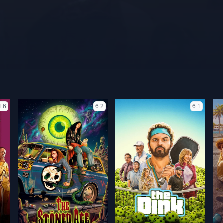
4.6
6.2
6.1