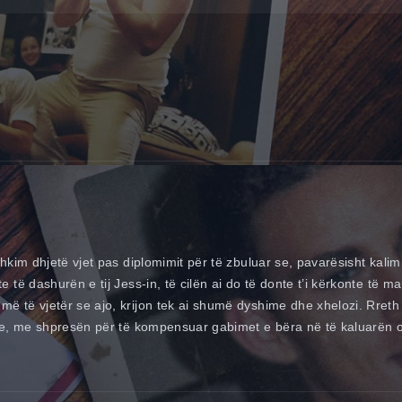
hkim dhjetë vjet pas diplomimit për të zbuluar se, pavarësisht kali
të dashurën e tij Jess-in, të cilën ai do të donte t’i kërkonte të ma
të vjetër se ajo, krijon tek ai shumë dyshime dhe xhelozi. Rreth ty
eve, me shpresën për të kompensuar gabimet e bëra në të kaluarën