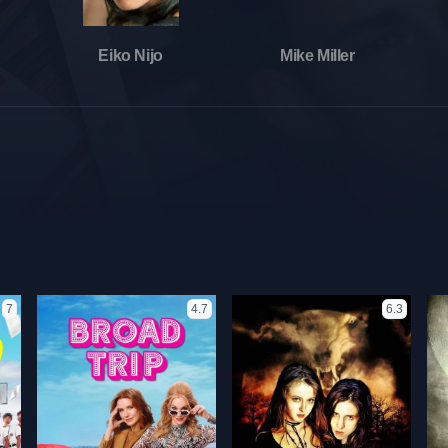
Eiko Nijo
Mike Miller
7
4.7
6.3