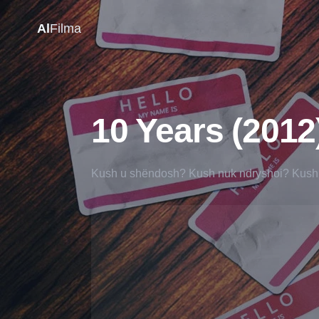
Al
Filma
10 Years (2012
Kush u shëndosh? Kush nuk ndryshoi? Kush 