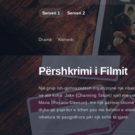
Serveri
1
Serveri
2
Dramë
Komedi
Përshkrimi i Filmit
Një grup ish-gjimnazistësh organizojnë një ribas
në atë kohë. Jake (Channing Tatum) sjell me vete 
Maria (Rosario Dawson), me një partner shumë më 
diçka që papritur e kthen pas me kalimin e vit
mbetura të pazgjidhura për një kohë të gjatë.