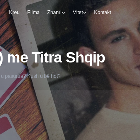
Kreu
Filma
Zhanri
Vitet
Kontakt
) me Titra Shqip
u pasurua? Kush u bë hot?