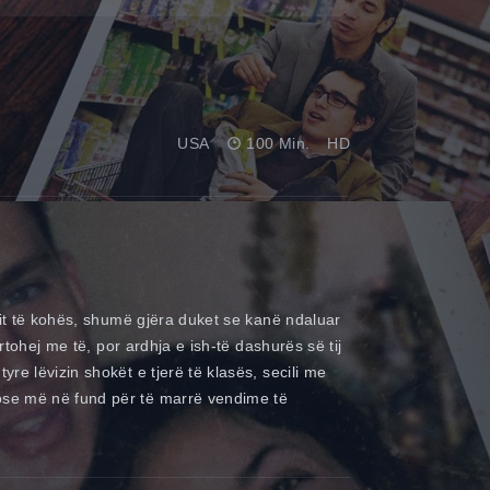
USA
100 Min.
HD
mit të kohës, shumë gjëra duket se kanë ndaluar
rtohej me të, por ardhja e ish-të dashurës së tij
re lëvizin shokët e tjerë të klasës, secili me
 ose më në fund për të marrë vendime të